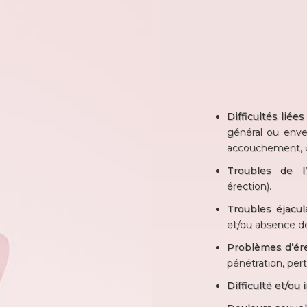
Difficultés liée
général ou enver
accouchement, un
Troubles de l’
érection).
Troubles éjacul
et/ou absence de 
Problèmes d’ér
pénétration, pert
Difficulté et/ou